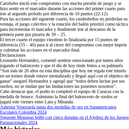
Carobobo inició este compromiso con mucha presión de juego y se
hizo sentir en el marcador durante las acciones del primer cuarto para
irse al segundo período por diferencia de 10 puntos (22-12).
Para las acciones del siguiente cuarto, los carabobeños no perderían su
ventaja, el juego colectivo y la rotación del balón priorizó como táctica
para incrementar el marcador y finalmente irse al descanso de la
primera parte por pizarra de 39 – 25.
El tercer cuarto el equipo vinotinto lo finalizaría por 15 puntos de
diferencia (55 – 40) para ir al cierre del compromiso con mejor ímpetu
y culminar las acciones en el marcador final.
Declaraciones
Leonardo Hernandez, comentó sentirse emocionado por tantos años
jugando el baloncesto y que el día de hoy rinde frutos a su palmarés.
“Son más de 20 años en esta disciplina que hoy me regala este triunfo
en un torneo donde estuve mentalizado y llegué aquí con el objetivo de
ganar” aseguró Hernandez y agregó que “todos deben luchar por sus
sueños, no se rindan que las limitaciones las ponemos nosotros”.
Cabe destacar que, el podio lo completó el equipo de Caracas con la
medalla de bronce. Asimismo la final del baloncesto de sordos se
jugará este viernes entre Lara y Miranda.
Navegación
Anterior
Venezuela suma dos medallas de oro en Suramericanos
Escolares Colombia 2024
de
Siguente
Monagas brilló con cinco doradas en el Ajedrez de los Juegos
entradas
Paranacionales 2024