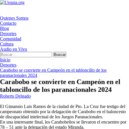
Saltar
al
contenido
Menú
Quienes Somos
principal
Contacto
Blog
Deportes
Comunidad
Cultura
Audio en Vivo
Buscar:
Inicio
Deportes
Carabobo se convierte en Campeón en el tabloncillo de los
paranacionales 2024
Carabobo se convierte en Campeón en el
tabloncillo de los paranacionales 2024
Roberts Delgado
El Gimansio Luis Ramos de la ciudad de Pto. La Cruz fue testigo del
campeonato obtenido por la delagación de Carabobo en el baloncesto
de discapacidad intelectual de los Juegos Paranacionales.
En una interesante final, los Carabobeños se llevaron el encuentro por
78 – 51 ante la delegación del estado Miranda.