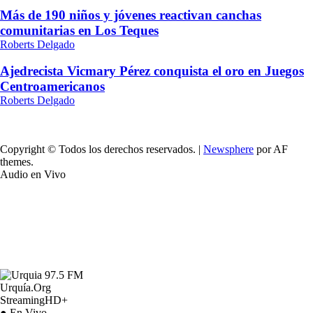
Más de 190 niños y jóvenes reactivan canchas
comunitarias en Los Teques
Roberts Delgado
Ajedrecista Vicmary Pérez conquista el oro en Juegos
Centroamericanos
Roberts Delgado
Copyright © Todos los derechos reservados.
|
Newsphere
por AF
themes.
Audio en Vivo
Urquía.Org
StreamingHD+
● En Vivo