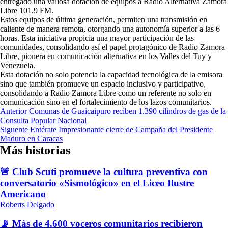
entregado una valiosa dotación de equipos a Radio Alternativa Zamora
Libre 101.9 FM.
Estos equipos de última generación, permiten una transmisión en
caliente de manera remota, otorgando una autonomía superior a las 6
horas. Esta iniciativa propicia una mayor participación de las
comunidades, consolidando así el papel protagónico de Radio Zamora
Libre, pionera en comunicación alternativa en los Valles del Tuy y
Venezuela.
Esta dotación no solo potencia la capacidad tecnológica de la emisora ​​
sino que también promueve un espacio inclusivo y participativo,
consolidando a Radio Zamora Libre como un referente no solo en
comunicación sino en el fortalecimiento de los lazos comunitarios.
Navegación
Anterior
Comunas de Guaicaipuro reciben 1.390 cilindros de gas de la
Consulta Popular Nacional
de
Siguente
Entérate Impresionante cierre de Campaña del Presidente
entradas
Maduro en Caracas
Más historias
🚨 Club Scuti promueve la cultura preventiva con
conversatorio «Sismológico» en el Liceo Ilustre
Americano
Roberts Delgado
📡 Más de 4.600 voceros comunitarios recibieron