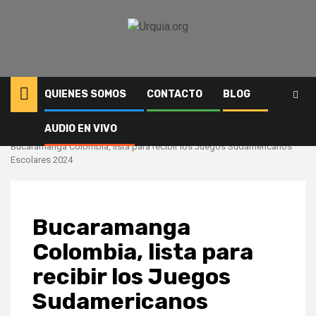
Saltar
al
contenido
QUIENES SOMOS
CONTACTO
BLOG
AUDIO EN VIVO
Inicio
Deportes
Bucaramanga Colombia, lista para recibir los Juegos Sudamericanos
Escolares 2024
Bucaramanga
Colombia, lista para
recibir los Juegos
Sudamericanos