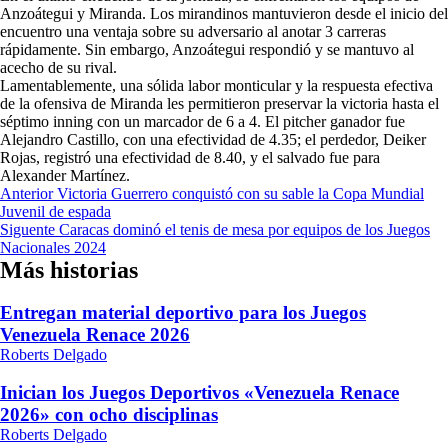
Anzoátegui y Miranda. Los mirandinos mantuvieron desde el inicio del
encuentro una ventaja sobre su adversario al anotar 3 carreras
rápidamente. Sin embargo, Anzoátegui respondió y se mantuvo al
acecho de su rival.
Lamentablemente, una sólida labor monticular y la respuesta efectiva
de la ofensiva de Miranda les permitieron preservar la victoria hasta el
séptimo inning con un marcador de 6 a 4. El pitcher ganador fue
Alejandro Castillo, con una efectividad de 4.35; el perdedor, Deiker
Rojas, registró una efectividad de 8.40, y el salvado fue para
Alexander Martínez.
Navegación
Anterior
Victoria Guerrero conquistó con su sable la Copa Mundial
Juvenil de espada
de
Siguente
Caracas dominó el tenis de mesa por equipos de los Juegos
entradas
Nacionales 2024
Más historias
Entregan material deportivo para los Juegos
Venezuela Renace 2026
Roberts Delgado
Inician los Juegos Deportivos «Venezuela Renace
2026» con ocho disciplinas
Roberts Delgado