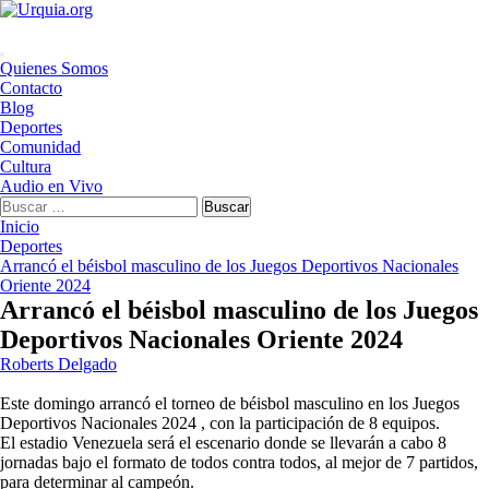
Saltar
al
contenido
Menú
Quienes Somos
principal
Contacto
Blog
Deportes
Comunidad
Cultura
Audio en Vivo
Buscar:
Inicio
Deportes
Arrancó el béisbol masculino de los Juegos Deportivos Nacionales
Oriente 2024
Arrancó el béisbol masculino de los Juegos
Deportivos Nacionales Oriente 2024
Roberts Delgado
Este domingo arrancó el torneo de béisbol masculino en los Juegos
Deportivos Nacionales 2024 , con la participación de 8 equipos.
El estadio Venezuela será el escenario donde se llevarán a cabo 8
jornadas bajo el formato de todos contra todos, al mejor de 7 partidos,
para determinar al campeón.