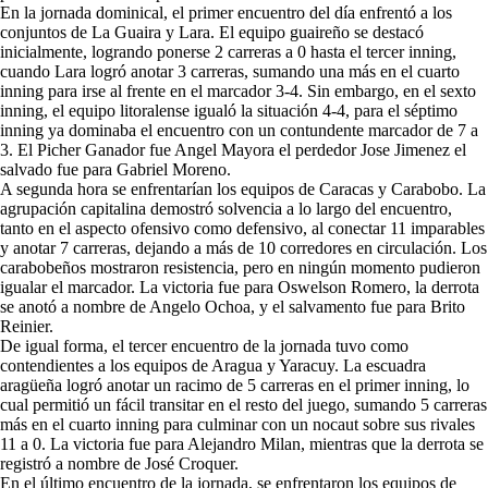
En la jornada dominical, el primer encuentro del día enfrentó a los
conjuntos de La Guaira y Lara. El equipo guaireño se destacó
inicialmente, logrando ponerse 2 carreras a 0 hasta el tercer inning,
cuando Lara logró anotar 3 carreras, sumando una más en el cuarto
inning para irse al frente en el marcador 3-4. Sin embargo, en el sexto
inning, el equipo litoralense igualó la situación 4-4, para el séptimo
inning ya dominaba el encuentro con un contundente marcador de 7 a
3. El Picher Ganador fue Angel Mayora el perdedor Jose Jimenez el
salvado fue para Gabriel Moreno.
A segunda hora se enfrentarían los equipos de Caracas y Carabobo. La
agrupación capitalina demostró solvencia a lo largo del encuentro,
tanto en el aspecto ofensivo como defensivo, al conectar 11 imparables
y anotar 7 carreras, dejando a más de 10 corredores en circulación. Los
carabobeños mostraron resistencia, pero en ningún momento pudieron
igualar el marcador. La victoria fue para Oswelson Romero, la derrota
se anotó a nombre de Angelo Ochoa, y el salvamento fue para Brito
Reinier.
De igual forma, el tercer encuentro de la jornada tuvo como
contendientes a los equipos de Aragua y Yaracuy. La escuadra
aragüeña logró anotar un racimo de 5 carreras en el primer inning, lo
cual permitió un fácil transitar en el resto del juego, sumando 5 carreras
más en el cuarto inning para culminar con un nocaut sobre sus rivales
11 a 0. La victoria fue para Alejandro Milan, mientras que la derrota se
registró a nombre de José Croquer.
En el último encuentro de la jornada, se enfrentaron los equipos de