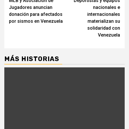
MLB y Asociación de
Deportistas y equipos
de
Jugadores anuncian
nacionales e
entradas
donación para afectados
internacionales
por sismos en Venezuela
materializan su
solidaridad con
Venezuela
MÁS HISTORIAS