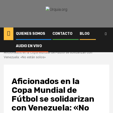
Saltar
al
contenido
QUIENES SOMOS
CONTACTO
BLOG
AUDIO EN VIVO
Inicio
Deportes
Aficionados en la Copa Mundial de Fútbol se solidarizan con
Venezuela: «No están solos»
Aficionados en la
Copa Mundial de
Fútbol se solidarizan
con Venezuela: «No