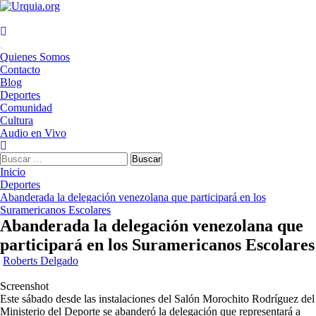
Saltar
al
contenido
Menú
Quienes Somos
principal
Contacto
Blog
Deportes
Comunidad
Cultura
Audio en Vivo
Buscar:
Inicio
Deportes
Abanderada la delegación venezolana que participará en los
Suramericanos Escolares
Abanderada la delegación venezolana que
participará en los Suramericanos Escolares
Roberts Delgado
Screenshot
Este sábado desde las instalaciones del Salón Morochito Rodríguez del
Ministerio del Deporte se abanderó la delegación que representará a