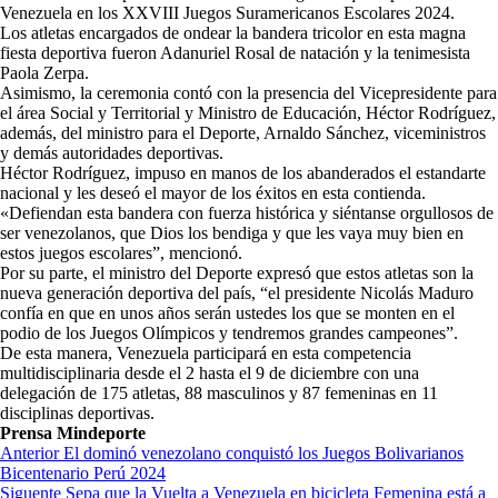
Venezuela en los XXVIII Juegos Suramericanos Escolares 2024.
Los atletas encargados de ondear la bandera tricolor en esta magna
fiesta deportiva fueron Adanuriel Rosal de natación y la tenimesista
Paola Zerpa.
Asimismo, la ceremonia contó con la presencia del Vicepresidente para
el área Social y Territorial y Ministro de Educación, Héctor Rodríguez,
además, del ministro para el Deporte, Arnaldo Sánchez, viceministros
y demás autoridades deportivas.
Héctor Rodríguez, impuso en manos de los abanderados el estandarte
nacional y les deseó el mayor de los éxitos en esta contienda.
«Defiendan esta bandera con fuerza histórica y siéntanse orgullosos de
ser venezolanos, que Dios los bendiga y que les vaya muy bien en
estos juegos escolares”, mencionó.
Por su parte, el ministro del Deporte expresó que estos atletas son la
nueva generación deportiva del país, “el presidente Nicolás Maduro
confía en que en unos años serán ustedes los que se monten en el
podio de los Juegos Olímpicos y tendremos grandes campeones”.
De esta manera, Venezuela participará en esta competencia
multidisciplinaria desde el 2 hasta el 9 de diciembre con una
delegación de 175 atletas, 88 masculinos y 87 femeninas en 11
disciplinas deportivas.
Prensa Mindeporte
Navegación
Anterior
El dominó venezolano conquistó los Juegos Bolivarianos
Bicentenario Perú 2024
de
Siguente
Sepa que la Vuelta a Venezuela en bicicleta Femenina está a