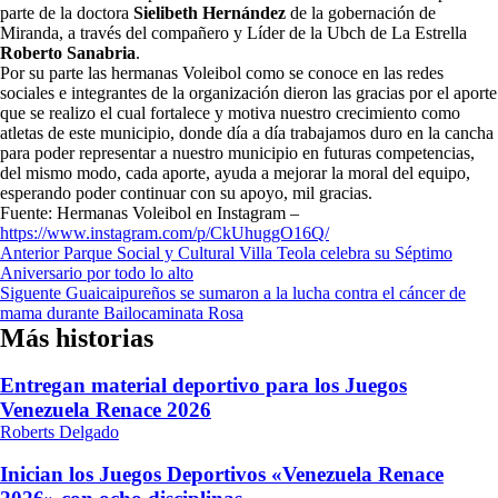
parte de la doctora
Sielibeth Hernández
de la gobernación de
Miranda, a través del compañero y Líder de la Ubch de La Estrella
Roberto Sanabria
.
Por su parte las hermanas Voleibol como se conoce en las redes
sociales e integrantes de la organización dieron las gracias por el aporte
que se realizo el cual fortalece y motiva nuestro crecimiento como
atletas de este municipio, donde día a día trabajamos duro en la cancha
para poder representar a nuestro municipio en futuras competencias,
del mismo modo, cada aporte, ayuda a mejorar la moral del equipo,
esperando poder continuar con su apoyo, mil gracias.
Fuente: Hermanas Voleibol en Instagram –
https://www.instagram.com/p/CkUhuggO16Q/
Navegación
Anterior
Parque Social y Cultural Villa Teola celebra su Séptimo
Aniversario por todo lo alto
de
Siguente
Guaicaipureños se sumaron a la lucha contra el cáncer de
entradas
mama durante Bailocaminata Rosa
Más historias
Entregan material deportivo para los Juegos
Venezuela Renace 2026
Roberts Delgado
Inician los Juegos Deportivos «Venezuela Renace