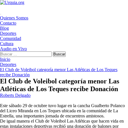
Saltar
al
contenido
Menú
Quienes Somos
principal
Contacto
Blog
Deportes
Comunidad
Cultura
Audio en Vivo
Buscar:
Inicio
Deportes
El Club de Voleibol categoría menor Las Atléticas de Los Teques
recibe Donación
El Club de Voleibol categoría menor Las
Atléticas de Los Teques recibe Donación
Roberts Delgado
Este sábado 29 de octubre tuvo lugar en la cancha Gualberto Polanco
del Liceo Miranda en Los Teques ubicada en la comunidad de La
Estrella, una importantes jornada de encuentros amistosos.
De igual manera el Club de Voleibol Las Atléticas que hacen vida en
estas instalaciones deportivas recibió una donación de balones por